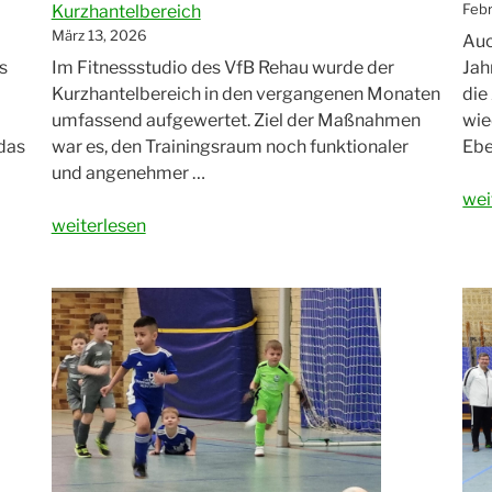
Febr
Kurzhantelbereich
März 13, 2026
Auc
s
Im Fitnessstudio des VfB Rehau wurde der
Jah
Kurzhantelbereich in den vergangenen Monaten
die
umfassend aufgewertet. Ziel der Maßnahmen
wie
 das
war es, den Trainingsraum noch funktionaler
Ebe
und angenehmer …
„Fa
wei
„Fitness-
be
weiterlesen
Studio:
Vf
Modernisierung
Reh
im
Kurzhantelbereich“