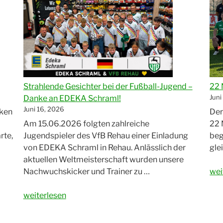
Strahlende Gesichter bei der Fußball-Jugend –
22 
Juni
Danke an EDEKA Schraml!
Juni 16, 2026
nken
Der
Am 15.06.2026 folgten zahlreiche
22 
rte,
Jugendspieler des VfB Rehau einer Einladung
beg
von EDEKA Schraml in Rehau. Anlässlich der
gle
aktuellen Weltmeisterschaft wurden unsere
„22
Nachwuchskicker und Trainer zu …
wei
Ne
„Strahlende
für
weiterlesen
Gesichter
die
bei
neu