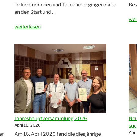
Teilnehmerinnen und Teilnehmer gingen dabei
Bes
an den Start und …
„Be
wei
„Ein
20
weiterlesen
großes
–
Dankeschön
Gro
für
St
die
be
Unterstützung
Vf
beim
Reh
Spendenlauf
des
Jugendstadtrats
Rehau!“
Jahreshauptversammlung 2026
Neu
April 18, 2026
suc
Apri
er
Am 16. April 2026 fand die diesjährige