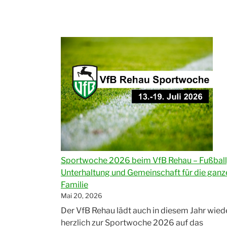
Teilnahme
des
VfB
Rehau
beim
Volkslauf
des
ASV
Rehau“
Sportwoche 2026 beim VfB Rehau – Fußball
Unterhaltung und Gemeinschaft für die ganz
Familie
Mai 20, 2026
Der VfB Rehau lädt auch in diesem Jahr wied
herzlich zur Sportwoche 2026 auf das