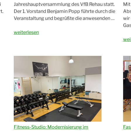
i
Jahreshauptversammlung des VfB Rehau statt.
Mit
t.
Der 1. Vorstand Benjamin Popp führte durch die
Abs
Veranstaltung und begrüßte die anwesenden …
wir
Gas
„Jahreshauptversammlung
weiterlesen
2026“
„Ne
wei
Ch
im
Ver
–
Der
Vf
Reh
suc
ein
Gas
mit
Lei
Fitness-Studio: Modernisierung im
Fas