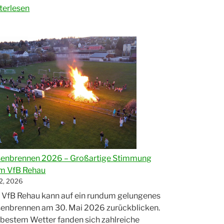
B
terlesen
au
afft
n
stieg
isklasse
e-
sterschaft
fekt
enbrennen 2026 – Großartige Stimmung
acht“
m VfB Rehau
2, 2026
 VfB Rehau kann auf ein rundum gelungenes
enbrennen am 30. Mai 2026 zurückblicken.
 bestem Wetter fanden sich zahlreiche