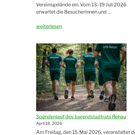
Vereinsgelände ein. Vom 13.-19 Juli 2026
erwartet die Besucherinnen und …
„Sportwoche
weiterlesen
2026
beim
VfB
Rehau
–
Fußball,
Unterhaltung
und
Gemeinschaft
für
die
ganze
Spendenlauf des Jugendstadtrats Rehau
Familie“
April 18, 2026
Am Freitag, den 15. Mai 2026, veranstaltet d