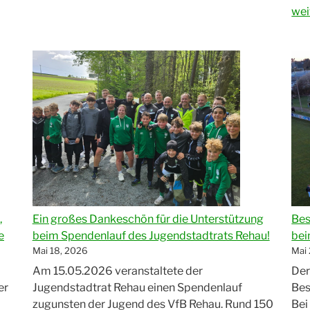
Madrid-
„Vf
wei
Fußballcamp“
Reh
II
sch
de
Auf
in
die
Kre
–
Viz
Mei
per
Ein großes Dankeschön für die Unterstützung
Bes
,
gem
beim Spendenlauf des Jugendstadtrats Rehau!
bei
e
Mai 18, 2026
Mai 
Am 15.05.2026 veranstaltete der
Der
Jugendstadtrat Rehau einen Spendenlauf
Bes
er
zugunsten der Jugend des VfB Rehau. Rund 150
Bei