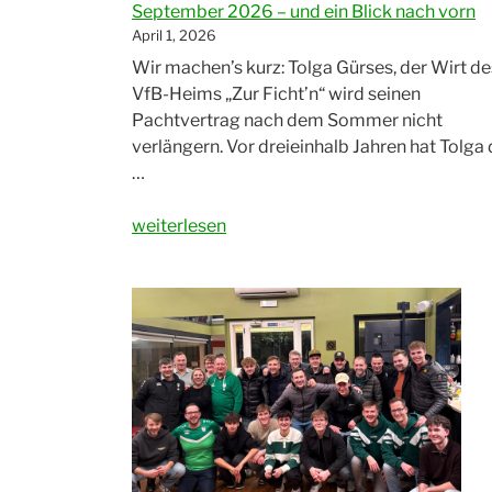
September 2026 – und ein Blick nach vorn
April 1, 2026
Wir machen’s kurz: Tolga Gürses, der Wirt de
VfB-Heims „Zur Ficht’n“ wird seinen
Pachtvertrag nach dem Sommer nicht
verlängern. Vor dreieinhalb Jahren hat Tolga
…
„Vereinsheim:
weiterlesen
Abschied
von
Tolga
Gürses
im
September
2026
–
und
ein