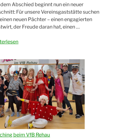
 dem Abschied beginnt nun ein neuer
chnitt: Für unsere Vereinsgaststätte suchen
 einen neuen Pächter – einen engagierten
twirt, der Freude daran hat, einen …
ue
terlesen
ance
einsheim
B
au
ht
en
twirt
denschaft“
ching beim VfB Rehau