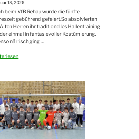
uar 18, 2026
h beim VfB Rehau wurde die fünfte
reszeit gebührend gefeiert.So absolvierten
 Alten Herren ihr traditionelles Hallentraining
der einmal in fantasievoller Kostümierung.
nso närrisch ging …
sching
terlesen
im
B
au“