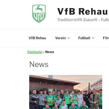
Zum
Inhalt
VfB Rehau 
springen
Tradition trifft Zukunft – Fu
VfB Rehau
Verein
Fußball
Fit
Startseite
»
News
News