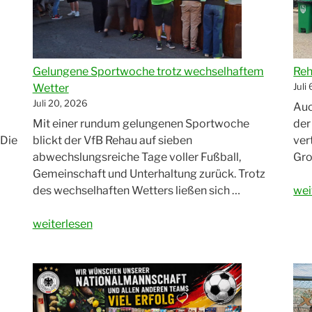
Gelungene Sportwoche trotz wechselhaftem
Reh
Juli
Wetter
Juli 20, 2026
Auc
Mit einer rundum gelungenen Sportwoche
der
 Die
blickt der VfB Rehau auf sieben
ver
abwechslungsreiche Tage voller Fußball,
Gro
Gemeinschaft und Unterhaltung zurück. Trotz
„Re
des wechselhaften Wetters ließen sich …
wei
Sta
„Gelungene
20
weiterlesen
Sportwoche
trotz
wechselhaftem
Wetter“