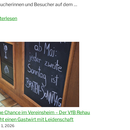
ucherinnen und Besucher auf dem …
senbrennen
terlesen
26
ßartige
immung
im
B
au“
e Chance im Vereinsheim – Der VfB Rehau
ht einen Gastwirt mit Leidenschaft
l 1, 2026