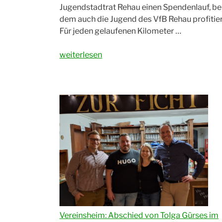
Jugendstadtrat Rehau einen Spendenlauf, be
dem auch die Jugend des VfB Rehau profitier
Für jeden gelaufenen Kilometer …
„Spendenlauf
weiterlesen
des
Jugendstadtrats
Rehau“
Vereinsheim: Abschied von Tolga Gürses im