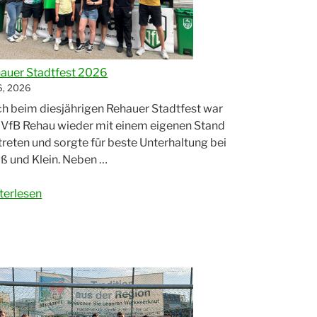
auer Stadtfest 2026
 6, 2026
h beim diesjährigen Rehauer Stadtfest war
 VfB Rehau wieder mit einem eigenen Stand
treten und sorgte für beste Unterhaltung bei
ß und Klein. Neben …
hauer
terlesen
dtfest
26“