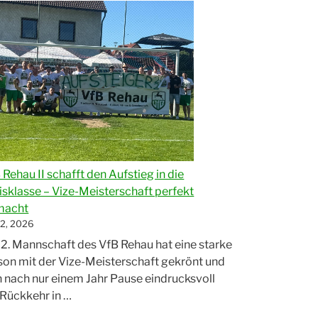
son“
 Rehau II schafft den Aufstieg in die
isklasse – Vize-Meisterschaft perfekt
macht
 2, 2026
 2. Mannschaft des VfB Rehau hat eine starke
son mit der Vize-Meisterschaft gekrönt und
h nach nur einem Jahr Pause eindrucksvoll
 Rückkehr in …