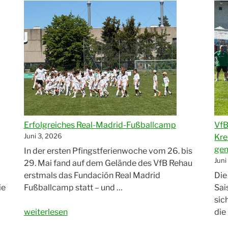
der
Sai
Fußball-
Jugend
–
Danke
an
EDEKA
Schraml!“
Erfolgreiches Real-Madrid-Fußballcamp
VfB
Juni 3, 2026
Kre
ge
In der ersten Pfingstferienwoche vom 26. bis
Juni
29. Mai fand auf dem Gelände des VfB Rehau
erstmals das Fundación Real Madrid
Die
Fußballcamp statt – und …
ie
Sai
sic
„Erfolgreiches
weiterlesen
die
Real-