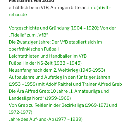
Festschrift von 2020
erhältlich beim VfB, Anfragen bitte an:
info(at)vfb-
rehau.de
Vorgeschichte und Gründung (1904 – 1920): Von der
„Fidelia“ zum „VfB“
Die Zwanziger Jahre: Der VfB etabliert sich im
oberfränkischen Fußball
Leichtathleten und Handballer im VfB
Fußball in der NS-Zeit (1933 – 1945)
Neuanfang nach dem 2. Weltkrieg (1945-1953)
Aufbaujahre und Aufstieg in den fünfziger Jahren
(1953 – 1959) mit Adolf Raithel und Trainer Alfred Greb
Die Ära Alfred Greb: 10 Jahre „1. Amateurliga und
Landesliga Nord“ (1959-1969)
Von Greb zu Reißer in der Bezirksliga (1969-1971 und
1972-1977)
Jahre des Auf-und-Ab (1977 – 1989)