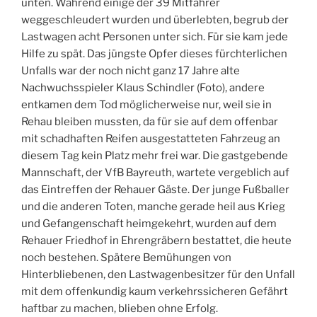
unten. Während einige der 39 Mitfahrer
weggeschleudert wurden und überlebten, begrub der
Lastwagen acht Personen unter sich. Für sie kam jede
Hilfe zu spät. Das jüngste Opfer dieses fürchterlichen
Unfalls war der noch nicht ganz 17 Jahre alte
Nachwuchsspieler Klaus Schindler (Foto), andere
entkamen dem Tod möglicherweise nur, weil sie in
Rehau bleiben mussten, da für sie auf dem offenbar
mit schadhaften Reifen ausgestatteten Fahrzeug an
diesem Tag kein Platz mehr frei war. Die gastgebende
Mannschaft, der VfB Bayreuth, wartete vergeblich auf
das Eintreffen der Rehauer Gäste. Der junge Fußballer
und die anderen Toten, manche gerade heil aus Krieg
und Gefangenschaft heimgekehrt, wurden auf dem
Rehauer Friedhof in Ehrengräbern bestattet, die heute
noch bestehen. Spätere Bemühungen von
Hinterbliebenen, den Lastwagenbesitzer für den Unfall
mit dem offenkundig kaum verkehrssicheren Gefährt
haftbar zu machen, blieben ohne Erfolg.