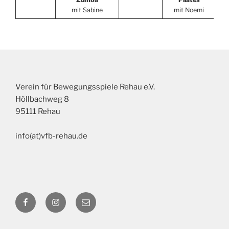
mit Sabine
mit Noemi
Verein für Bewegungsspiele Rehau e.V.
Höllbachweg 8
95111 Rehau
info(at)vfb-rehau.de
Facebook
Instagram
E-
Mail