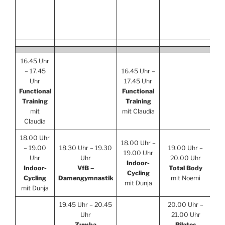
16.45 Uhr
– 17.45
16.45 Uhr –
Uhr
17.45 Uhr
1
Functional
Functional
Wi
Training
Training
mit
mit Claudia
Claudia
18.00 Uhr
18.00 Uhr –
– 19.00
18.30 Uhr – 19.30
19.00 Uhr –
19.00 Uhr
1
Uhr
Uhr
20.00 Uhr
Indoor-
Indoor-
VfB –
Total Body
Cycling
Cycling
Damengymnastik
mit Noemi
mit Dunja
mit Dunja
19.45 Uhr – 20.45
20.00 Uhr –
Uhr
21.00 Uhr
Zumba
Pilates