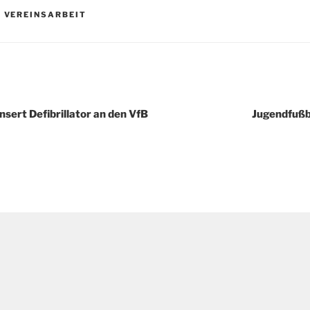
,
VEREINSARBEIT
sert Defibrillator an den VfB
Jugendfußba