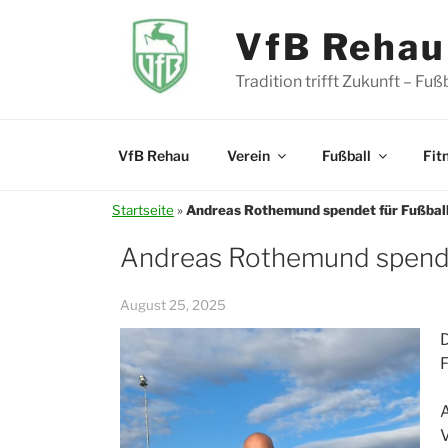
Zum
Inhalt
VfB Rehau 
springen
Tradition trifft Zukunft – Fu
VfB Rehau
Verein
Fußball
Fit
Startseite
»
Andreas Rothemund spendet für Fußbal
Andreas Rothemund spende
August 25, 2025
D
A
V