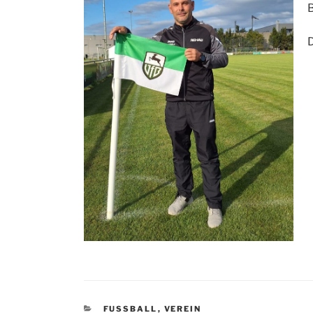
B
D
KATEGORIEN
FUSSBALL
,
VEREIN