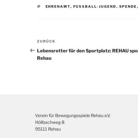
SCHLAGWÖRTER
EHRENAMT
,
FUSSBALL-JUGEND
,
SPENDE
Beitragsnavigation
Vorheriger
ZURÜCK
Beitrag
Lebensretter für den Sportplatz: REHAU spon
Rehau
Verein für Bewegungsspiele Rehau e.V.
Höllbachweg 8
95111 Rehau