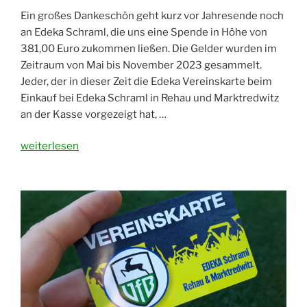
Ein großes Dankeschön geht kurz vor Jahresende noch
an Edeka Schraml, die uns eine Spende in Höhe von
381,00 Euro zukommen ließen. Die Gelder wurden im
Zeitraum von Mai bis November 2023 gesammelt.
Jeder, der in dieser Zeit die Edeka Vereinskarte beim
Einkauf bei Edeka Schraml in Rehau und Marktredwitz
an der Kasse vorgezeigt hat, …
„Spende
weiterlesen
von
Edeka
für
den
VfB
Rehau“