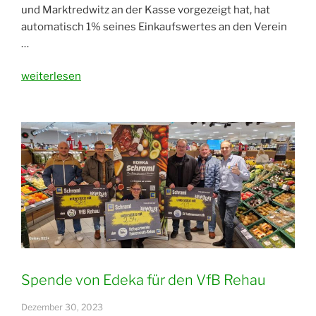
und Marktredwitz an der Kasse vorgezeigt hat, hat
automatisch 1% seines Einkaufswertes an den Verein
…
„Spende
weiterlesen
von
Edeka
Schraml“
Spende von Edeka für den VfB Rehau
Dezember 30, 2023