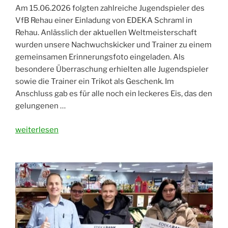
Am 15.06.2026 folgten zahlreiche Jugendspieler des
VfB Rehau einer Einladung von EDEKA Schraml in
Rehau. Anlässlich der aktuellen Weltmeisterschaft
wurden unsere Nachwuchskicker und Trainer zu einem
gemeinsamen Erinnerungsfoto eingeladen. Als
besondere Überraschung erhielten alle Jugendspieler
sowie die Trainer ein Trikot als Geschenk. Im
Anschluss gab es für alle noch ein leckeres Eis, das den
gelungenen …
„Strahlende
weiterlesen
Gesichter
bei
der
Fußball-
Jugend
–
Danke
an