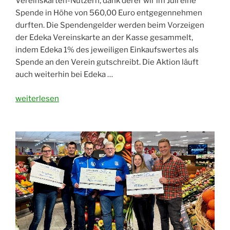
Vereinskarten-Nutzern, dank derer wir im Juli eine
Spende in Höhe von 560,00 Euro entgegennehmen
durften. Die Spendengelder werden beim Vorzeigen
der Edeka Vereinskarte an der Kasse gesammelt,
indem Edeka 1% des jeweiligen Einkaufswertes als
Spende an den Verein gutschreibt. Die Aktion läuft
auch weiterhin bei Edeka …
„Spende
weiterlesen
von
Edeka
Schraml“