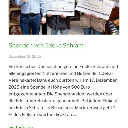
EDEKA
Schraml!“
Spenden von Edeka Schraml
Dezember 19, 2025
Ein herzliches Dankeschön geht an Edeka Schraml und
alle engagierten Nutzerinnen und Nutzer der Edeka-
Vereinskarte! Dank euch durften wir am 17. Dezember
2025 eine Spende in Höhe von 500 Euro
entgegennehmen. Die Spendengelder werden über
die Edeka-Vereinskarte gesammelt: Bei jedem Einkauf
bei Edeka Schraml in Rehau oder Marktredwitz geht 1
% des Einkaufswertes direkt an …
„Spenden
weiterlesen