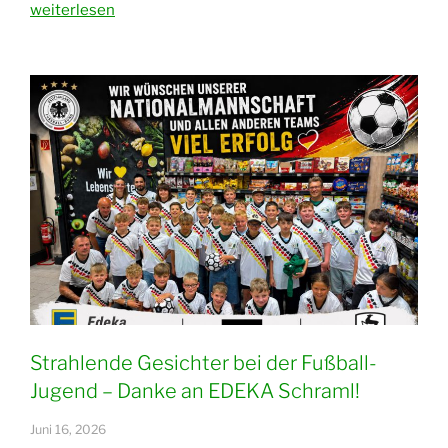
„Spenden
weiterlesen
von
Edeka
Schraml“
Strahlende Gesichter bei der Fußball-
Jugend – Danke an EDEKA Schraml!
Juni 16, 2026