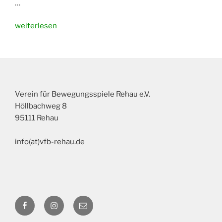
…
„Neue
weiterlesen
und
erneuerte
Bandenwerbung
am
Fußball-
Verein für Bewegungsspiele Rehau e.V.
Platz!“
Höllbachweg 8
95111 Rehau
info(at)vfb-rehau.de
Facebook
Instagram
E-
Mail