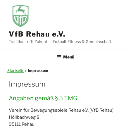
Zum
Inhalt
springen
VfB Rehau e.V.
Tradition trifft Zukunft – Fußball, Fitness & Gemeinschaft.
Menü
Startseite
»
Impressum
Impressum
Angaben gemäß § 5 TMG
Verein für Bewegungsspiele Rehau e.V. (VfB Rehau)
Höllbachweg 8
95111 Rehau