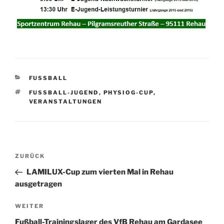
KATEGORIEN
FUSSBALL
SCHLAGWÖRTER
FUSSBALL-JUGEND
,
PHYSIOG-CUP
,
VERANSTALTUNGEN
Beitragsnavigation
Vorheriger
ZURÜCK
Beitrag
LAMILUX-Cup zum vierten Mal in Rehau
ausgetragen
Nächster
WEITER
Beitrag
Fußball-Trainingslager des VfB Rehau am Gardasee