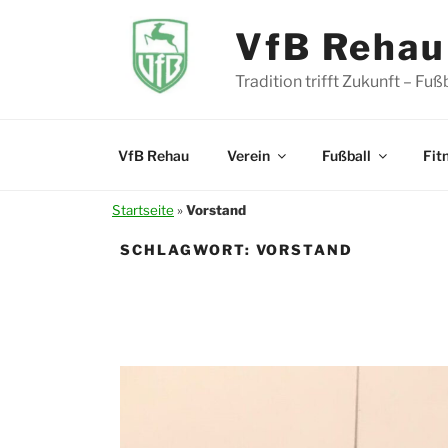
Zum
Inhalt
VfB Rehau 
springen
Tradition trifft Zukunft – Fu
VfB Rehau
Verein
Fußball
Fit
Startseite
»
Vorstand
SCHLAGWORT:
VORSTAND