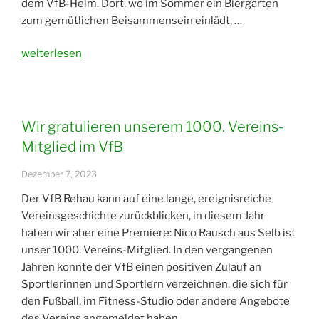
dem VfB-Heim. Dort, wo im Sommer ein Biergarten
zum gemütlichen Beisammensein einlädt, …
„Weihnachtsfeier
weiterlesen
2023
im
VfB
Rehau“
Wir gratulieren unserem 1000. Vereins-
Mitglied im VfB
Dezember 7, 2023
Der VfB Rehau kann auf eine lange, ereignisreiche
Vereinsgeschichte zurückblicken, in diesem Jahr
haben wir aber eine Premiere: Nico Rausch aus Selb ist
unser 1000. Vereins-Mitglied. In den vergangenen
Jahren konnte der VfB einen positiven Zulauf an
Sportlerinnen und Sportlern verzeichnen, die sich für
den Fußball, im Fitness-Studio oder andere Angebote
des Vereins angemeldet haben. …