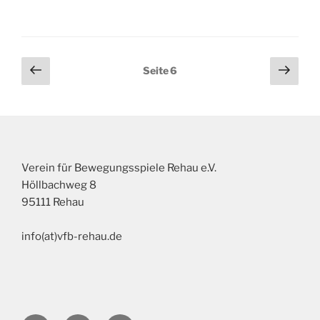
2023
–
ein
voller
Seitennummerierung
Vorherige
Näch
Seite
6
Erfolg!“
Seite
Seit
der
Beiträge
Verein für Bewegungsspiele Rehau e.V.
Höllbachweg 8
95111 Rehau
info(at)vfb-rehau.de