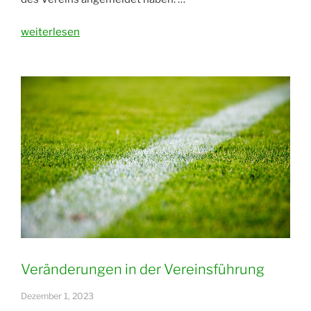
„Wir
weiterlesen
gratulieren
unserem
1000.
Vereins-
Mitglied
im
VfB“
Veränderungen in der Vereinsführung
Dezember 1, 2023