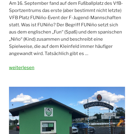
Am 16. September fand auf dem Fußballplatz des VfB-
Sportzentrums das erste (aber bestimmt nicht letzte)
VFB Platz FUNiño-Event der F-Jugend-Mannschaften
statt. Was ist FUNiño? Der Begriff FUNiño setzt sich
aus dem englischen „Fun“ (Spaß) und dem spanischen
„Niño“ (Kind) zusammen und beschreibt eine
Spielweise, die auf dem Kleinfeld immer häufiger
angewandt wird. Tatsächlich gibt es …
„Erstes
weiterlesen
FUNiño-
Event
der
F-
Jugend-
Mannschaften“