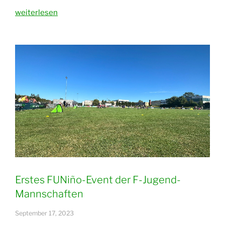
„Ernährungsberatung
weiterlesen
und
Personal
Training
im
Fitness-
Studio“
Erstes FUNiño-Event der F-Jugend-
Mannschaften
September 17, 2023