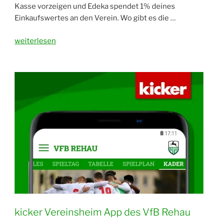
Kasse vorzeigen und Edeka spendet 1% deines
Einkaufswertes an den Verein. Wo gibt es die …
„Die
weiterlesen
neuen
Edeka
Vereinskarten
sind
da“
kicker Vereinsheim App des VfB Rehau