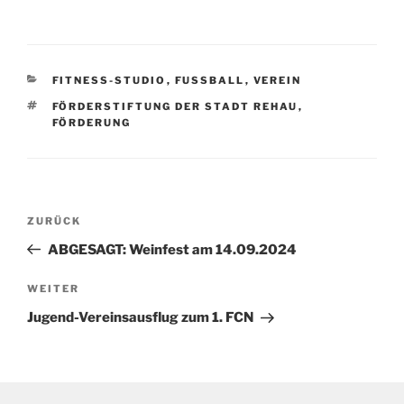
KATEGORIEN
FITNESS-STUDIO
,
FUSSBALL
,
VEREIN
SCHLAGWÖRTER
FÖRDERSTIFTUNG DER STADT REHAU
,
FÖRDERUNG
Beitragsnavigation
Vorheriger
ZURÜCK
Beitrag
ABGESAGT: Weinfest am 14.09.2024
Nächster
WEITER
Beitrag
Jugend-Vereinsausflug zum 1. FCN