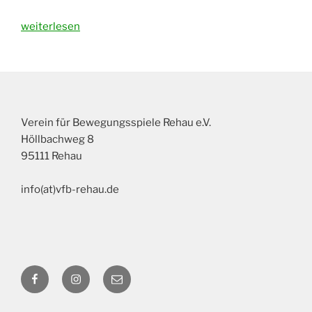
„Neuanschaffungen
weiterlesen
mit
Unterstützung
der
Förderstiftung
der
Verein für Bewegungsspiele Rehau e.V.
Stadt
Höllbachweg 8
Rehau“
95111 Rehau
info(at)vfb-rehau.de
Facebook
Instagram
E-
Mail